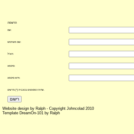
הרשמה
שם:
שם משתמש:
דוא"ל:
סיסמא:
וידוא סיסמא:
שדות המסומנים בכוכבית (*) נדרשים.
רישום
Website design by Ralph - Copyright Johncolad 2010
Template DreamOn-101 by Ralph